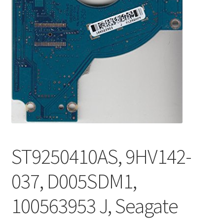
ST9250410AS, 9HV142-
037, D005SDM1,
100563953 J, Seagate