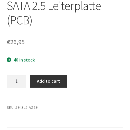
SATA 2.5 Leiterplatte
(PCB)
€
26,95
40 in stock
ST9250410AS,
Add to cart
9HV142-
037,
D005SDM1,
100563953
SKU:
59-I3J5-AZ29
J,
Seagate
SATA