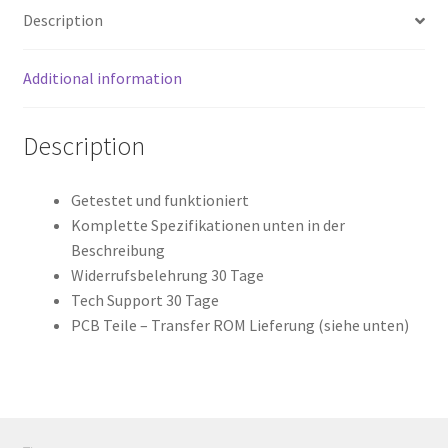
Description
2.5
Leiterplatte
(PCB)
Additional information
quantity
Description
Getestet und funktioniert
Komplette Spezifikationen unten in der
Beschreibung
Widerrufsbelehrung 30 Tage
Tech Support 30 Tage
PCB Teile – Transfer ROM Lieferung (siehe unten)