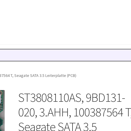
7564 T, Seagate SATA 3.5 Leiterplatte (PCB)
ST3808110AS, 9BD131-
020, 3.AHH, 100387564 T
Seagate SATA 3.5