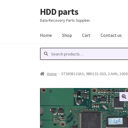
HDD parts
Skip
Skip
to
to
Data Recovery Parts Supplier.
navigation
content
Home
Shop
Cart
Contact us
Search
Search
for:
Home
ST3808110AS, 9BD131-020, 3.AHH, 10038