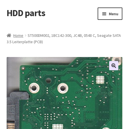
HDD parts
Skip
Skip
Menu
to
to
navigation
content
Shop
Home
ST500DM002, 1BC142-300, JC4B, 0548 C, Seagate SATA
3.5 Leiterplatte (PCB)
Contact us
Account
My orders