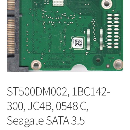
ST500DM002, 1BC142-
300, JC4B, 0548 C,
Seagate SATA 3.5