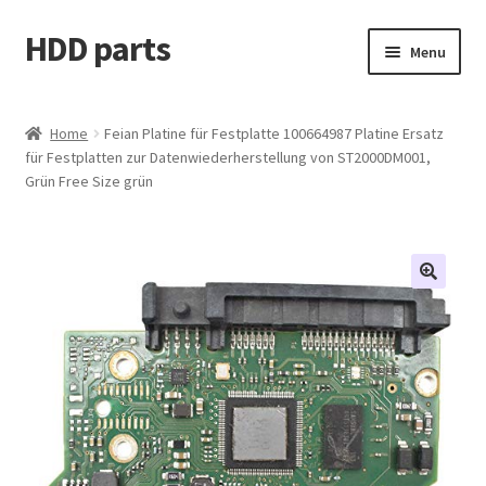
HDD parts
Skip
Skip
Menu
to
to
navigation
content
Shop
Home
Feian Platine für Festplatte 100664987 Platine Ersatz
für Festplatten zur Datenwiederherstellung von ST2000DM001,
Contact us
Grün Free Size grün
Account
My orders