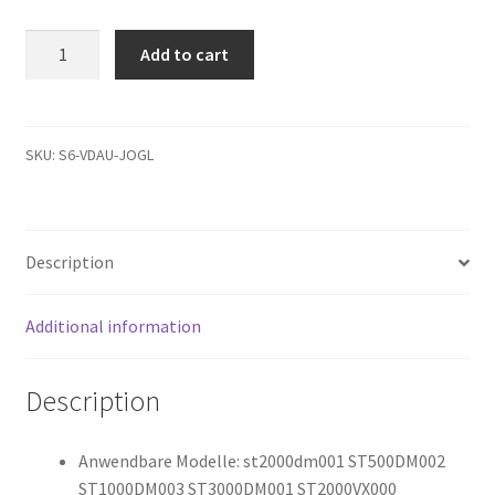
Feian
Add to cart
Platine
für
Festplatte
100664987
SKU:
S6-VDAU-JOGL
Platine
Ersatz
für
Description
Festplatten
zur
Datenwiederherstellung
Additional information
von
ST2000DM001,
Description
Grün
Free
Size
Anwendbare Modelle: st2000dm001 ST500DM002
grün
ST1000DM003 ST3000DM001 ST2000VX000